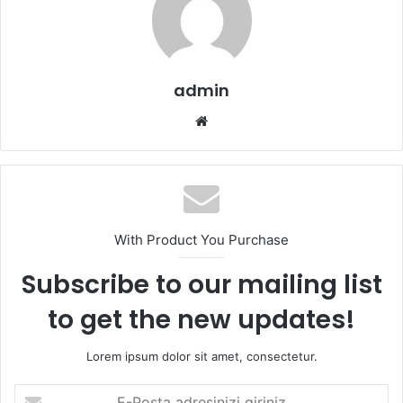
admin
Web
sitesi
With Product You Purchase
Subscribe to our mailing list
to get the new updates!
Lorem ipsum dolor sit amet, consectetur.
E-