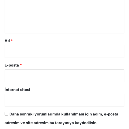
u
m
*
Ad
*
E-posta
*
İnternet sitesi
Daha sonraki yorumlarımda kullanılması için adım, e-posta
adresim ve site adresim bu tarayıcıya kaydedilsin.