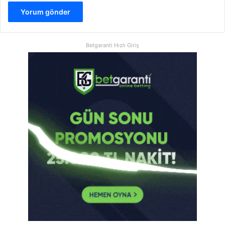
Betgaranti Hızlı Giriş