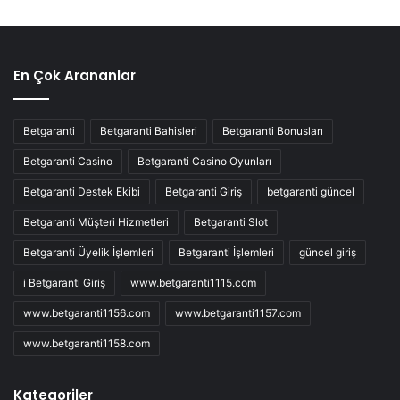
En Çok Arananlar
Betgaranti
Betgaranti Bahisleri
Betgaranti Bonusları
Betgaranti Casino
Betgaranti Casino Oyunları
Betgaranti Destek Ekibi
Betgaranti Giriş
betgaranti güncel
Betgaranti Müşteri Hizmetleri
Betgaranti Slot
Betgaranti Üyelik İşlemleri
Betgaranti İşlemleri
güncel giriş
i Betgaranti Giriş
www.betgaranti1115.com
www.betgaranti1156.com
www.betgaranti1157.com
www.betgaranti1158.com
Kategoriler