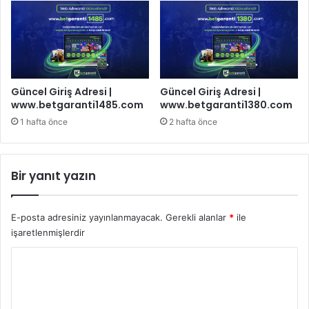
Güncel Giriş Adresi |
Güncel Giriş Adresi |
www.betgaranti1485.com
www.betgaranti1380.com
1 hafta önce
2 hafta önce
Bir yanıt yazın
E-posta adresiniz yayınlanmayacak.
Gerekli alanlar
*
ile
işaretlenmişlerdir
Y
o
r