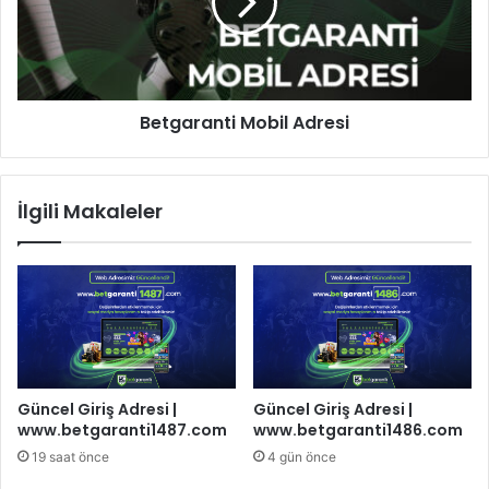
Betgaranti Mobil Adresi
İlgili Makaleler
Güncel Giriş Adresi |
Güncel Giriş Adresi |
www.betgaranti1487.com
www.betgaranti1486.com
19 saat önce
4 gün önce