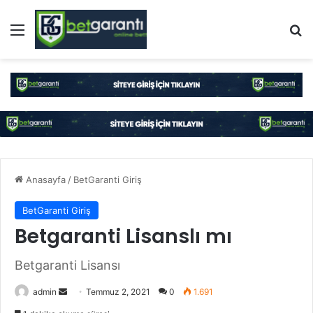
Menü
Ar
Anasayfa
/
BetGaranti Giriş
BetGaranti Giriş
Betgaranti Lisanslı mı
Betgaranti Lisansı
Bir
admin
Temmuz 2, 2021
0
1.691
e-