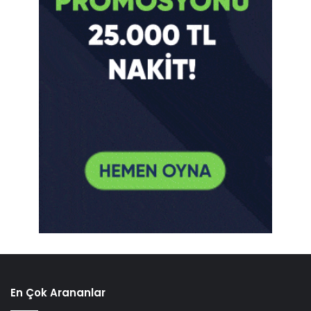
En Çok Arananlar