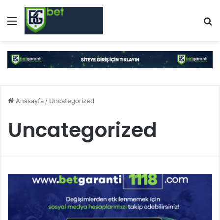
Menü
Ar
Anasayfa
/
Uncategorized
Uncategorized