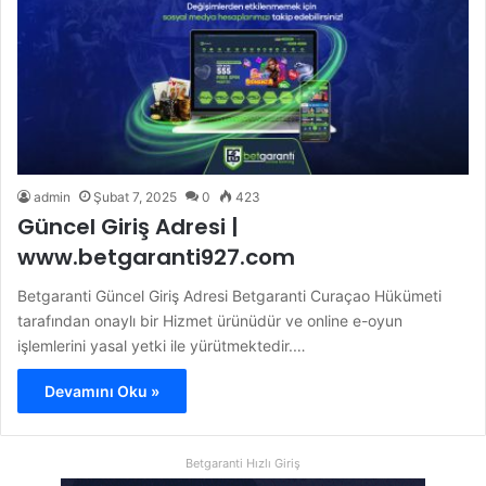
admin
Şubat 7, 2025
0
423
Güncel Giriş Adresi |
www.betgaranti927.com
Betgaranti Güncel Giriş Adresi Betgaranti Curaçao Hükümeti
tarafından onaylı bir Hizmet ürünüdür ve online e-oyun
işlemlerini yasal yetki ile yürütmektedir.…
Devamını Oku »
Betgaranti Hızlı Giriş