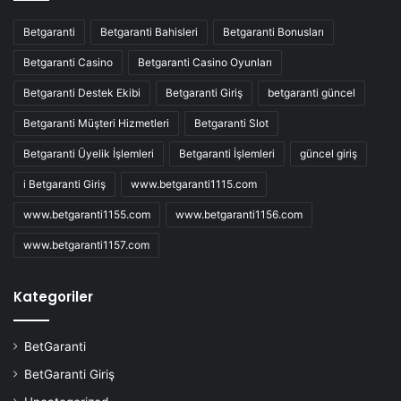
Betgaranti
Betgaranti Bahisleri
Betgaranti Bonusları
Betgaranti Casino
Betgaranti Casino Oyunları
Betgaranti Destek Ekibi
Betgaranti Giriş
betgaranti güncel
Betgaranti Müşteri Hizmetleri
Betgaranti Slot
Betgaranti Üyelik İşlemleri
Betgaranti İşlemleri
güncel giriş
i Betgaranti Giriş
www.betgaranti1115.com
www.betgaranti1155.com
www.betgaranti1156.com
www.betgaranti1157.com
Kategoriler
BetGaranti
BetGaranti Giriş