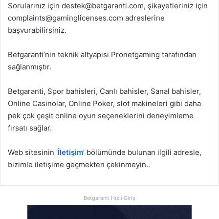
Sorularınız için
destek@betgaranti.com
, şikayetleriniz için
complaints@gaminglicenses.com
adreslerine
başvurabilirsiniz.
Betgaranti’nin teknik altyapısı Pronetgaming tarafından
sağlanmıştır.
Betgaranti, Spor bahisleri, Canlı bahisler, Sanal bahisler,
Online Casinolar, Online Poker, slot makineleri gibi daha
pek çok çeşit online oyun seçeneklerini deneyimleme
fırsatı sağlar.
Web sitesinin ‘
İletişim
‘ bölümünde bulunan ilgili adresle,
bizimle iletişime geçmekten çekinmeyin..
Betgaranti Hızlı Giriş