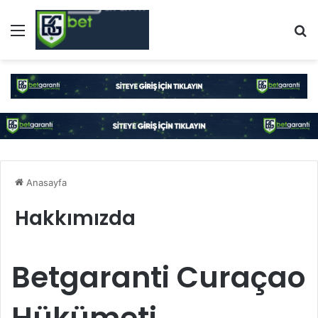
Menü
Ar
Anasayfa
Hakkımızda
Betgaranti Curaçao
Hükümeti