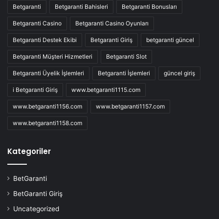
Betgaranti
Betgaranti Bahisleri
Betgaranti Bonusları
Betgaranti Casino
Betgaranti Casino Oyunları
Betgaranti Destek Ekibi
Betgaranti Giriş
betgaranti güncel
Betgaranti Müşteri Hizmetleri
Betgaranti Slot
Betgaranti Üyelik İşlemleri
Betgaranti İşlemleri
güncel giriş
i Betgaranti Giriş
www.betgaranti1115.com
www.betgaranti1156.com
www.betgaranti1157.com
www.betgaranti1158.com
Kategoriler
BetGaranti
BetGaranti Giriş
Uncategorized