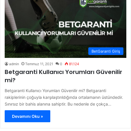
BetGaranti Giriş
admin
Temmuz 11, 2021
0
81.124
Betgaranti Kullanıcı Yorumları Güvenilir
mi?
Betgaranti Kullanıcı Yorumları Güvenilir mi? Betgaranti
rakiplerinin çoğuyla karşılaştırıldığında ortalamanın üstündedir.
Sınırsız bir bahis alanına sahiptir. Bu nedenle de çokça…
Devamını Oku »