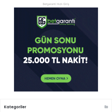
Betgaranti Hızlı Giriş
Kategoriler