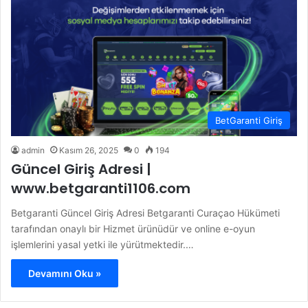
BetGaranti Giriş
admin
Kasım 26, 2025
0
194
Güncel Giriş Adresi |
www.betgaranti1106.com
Betgaranti Güncel Giriş Adresi Betgaranti Curaçao Hükümeti
tarafından onaylı bir Hizmet ürünüdür ve online e-oyun
işlemlerini yasal yetki ile yürütmektedir.…
Devamını Oku »