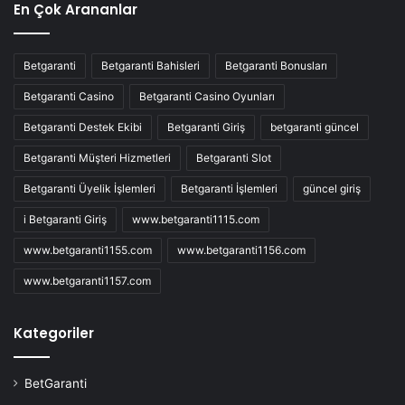
En Çok Arananlar
Betgaranti
Betgaranti Bahisleri
Betgaranti Bonusları
Betgaranti Casino
Betgaranti Casino Oyunları
Betgaranti Destek Ekibi
Betgaranti Giriş
betgaranti güncel
Betgaranti Müşteri Hizmetleri
Betgaranti Slot
Betgaranti Üyelik İşlemleri
Betgaranti İşlemleri
güncel giriş
i Betgaranti Giriş
www.betgaranti1115.com
www.betgaranti1155.com
www.betgaranti1156.com
www.betgaranti1157.com
Kategoriler
BetGaranti