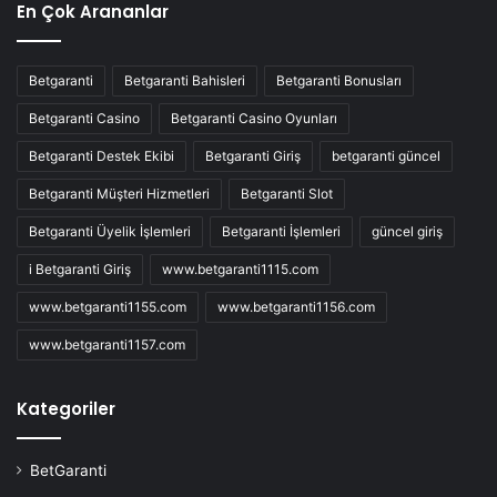
En Çok Arananlar
Betgaranti
Betgaranti Bahisleri
Betgaranti Bonusları
Betgaranti Casino
Betgaranti Casino Oyunları
Betgaranti Destek Ekibi
Betgaranti Giriş
betgaranti güncel
Betgaranti Müşteri Hizmetleri
Betgaranti Slot
Betgaranti Üyelik İşlemleri
Betgaranti İşlemleri
güncel giriş
i Betgaranti Giriş
www.betgaranti1115.com
www.betgaranti1155.com
www.betgaranti1156.com
www.betgaranti1157.com
Kategoriler
BetGaranti