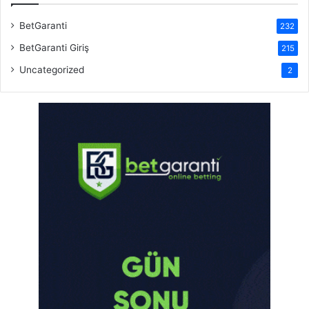
BetGaranti
232
BetGaranti Giriş
215
Uncategorized
2