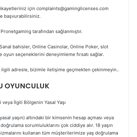
şikayetleriniz için
complaints@gaminglicenses.com
e başvurabilirsiniz.
ı Pronetgaming tarafından sağlanmıştır.
 Sanal bahisler, Online Casinolar, Online Poker, slot
ne oyun seçeneklerini deneyimleme fırsatı sağlar.
ilgili adresle, bizimle iletişime geçmekten çekinmeyin..
U OYUNCULUK
 veya İlgili Bölgenin Yasal Yaşı
i yasal yaşın) altındaki bir kimsenin hesap açması veya
doğrulama sorumluluklarını çok ciddiye alır. 18 yaşın
nizmalarını kullanan tüm müşterilerimize yaş doğrulama