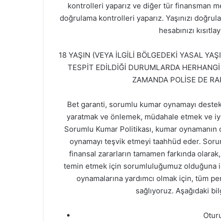
kontrolleri yaparız ve diğer tür finansman 
doğrulama kontrolleri yaparız. Yaşınızı doğrula
hesabınızı kısıtlay
18 YAŞIN (VEYA İLGİLİ BÖLGEDEKİ YASAL YAŞ
TESPİT EDİLDİĞİ DURUMLARDA HERHANGİ 
ZAMANDA POLİSE DE RAP
Bet garanti, sorumlu kumar oynamayı destekl
yaratmak ve önlemek, müdahale etmek ve iyil
Sorumlu Kumar Politikası, kumar oynamanın 
oynamayı teşvik etmeyi taahhüd eder. Sorun
finansal zararların tamamen farkında olarak,
temin etmek için sorumluluğumuz olduğuna in
oynamalarına yardımcı olmak için, tüm per
sağlıyoruz. Aşağıdaki bil
Oturu