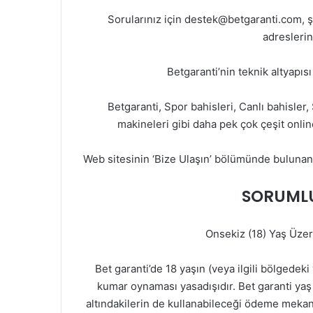
Sorularınız için
destek@betgaranti.com
, 
adreslerin
Betgaranti’nin teknik altyapıs
Betgaranti, Spor bahisleri, Canlı bahisler,
makineleri gibi daha pek çok çeşit onli
Web sitesinin ‘Bize Ulaşın’ bölümünde bulunan 
SORUML
Onsekiz (18) Yaş Üzeri
Bet garanti’de 18 yaşın (veya ilgili bölgedek
kumar oynaması yasadışıdır. Bet garanti yaş 
altındakilerin de kullanabileceği ödeme meka