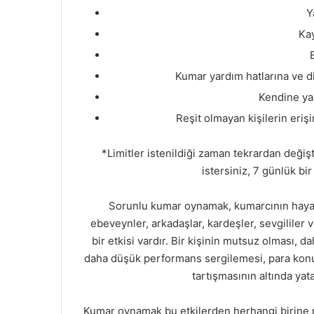
Y
Kay
Kumar yardım hatlarına ve d
Kendine yar
Reşit olmayan kişilerin erişi
*Limitler istenildiği zaman tekrardan değiş
istersiniz, 7 günlük bi
Sorunlu kumar oynamak, kumarcının hayatı
ebeveynler, arkadaşlar, kardeşler, sevgililer
bir etkisi vardır. Bir kişinin mutsuz olması, d
daha düşük performans sergilemesi, para konus
tartışmasının altında ya
Kumar oynamak bu etkilerden herhangi birine n