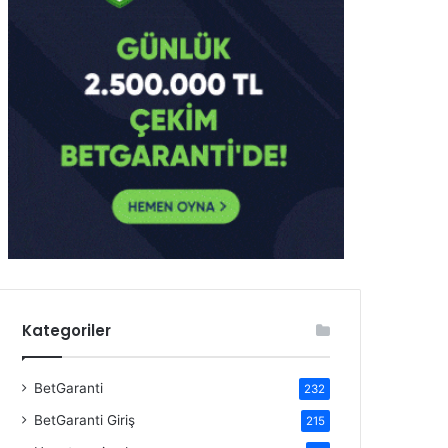
Kategoriler
BetGaranti
232
BetGaranti Giriş
215