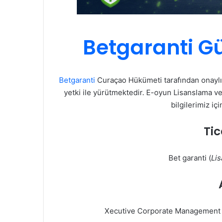
Betgaranti Gü
Betgaranti
Curaçao Hükümeti tarafından onaylı 
yetki ile yürütmektedir. E-oyun Lisanslama ve
bilgilerimiz iç
Tic
Bet garanti (
Li
Xecutive Corporate Management B