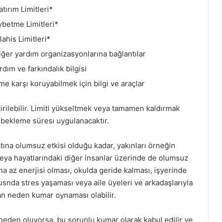
atırım Limitleri*
betme Limitleri*
Bahis Limitleri*
iğer yardım organizasyonlarına bağlantılar
dım ve farkındalık bilgisi
me karşı koruyabilmek için bilgi ve araçlar
tirilebilir. Limiti yükseltmek veya tamamen kaldırmak
r bekleme süresı uygulanacaktır.
na olumsuz etkisi olduğu kadar, yakınları örneğin
 veya hayatlarındaki diğer insanlar üzerinde de olumsuz
aha az enerjisi olması, okulda geride kalması, işyerinde
nda stres yaşaması veya aile üyeleri ve arkadaşlarıyla
tan neden kumar oynaması olabilir.
eden oluyorsa, bu sorunlu kumar olarak kabul edilir ve