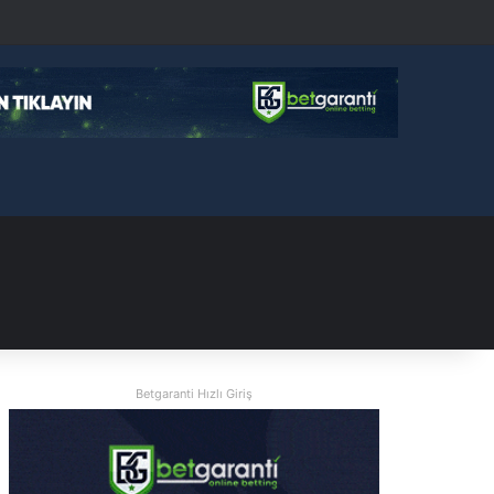
Betgaranti Hızlı Giriş