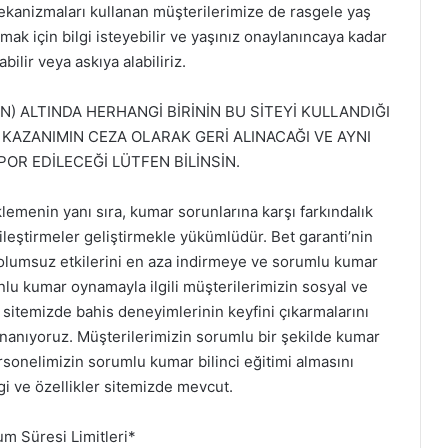
mekanizmaları kullanan müşterilerimize de rasgele yaş
mak için bilgi isteyebilir ve yaşınız onaylanıncaya kadar
abilir veya askıya alabiliriz.
IN) ALTINDA HERHANGİ BİRİNİN BU SİTEYİ KULLANDIĞI
KAZANIMIN CEZA OLARAK GERİ ALINACAĞI VE AYNI
OR EDİLECEĞİ LÜTFEN BİLİNSİN.
emenin yanı sıra, kumar sorunlarına karşı farkındalık
eştirmeler geliştirmekle yükümlüdür. Bet garanti’nin
olumsuz etkilerini en aza indirmeye ve sorumlu kumar
lu kumar oynamayla ilgili müşterilerimizin sosyal ve
 sitemizde bahis deneyimlerinin keyfini çıkarmalarını
anıyoruz. Müşterilerimizin sorumlu bir şekilde kumar
sonelimizin sorumlu kumar bilinci eğitimi almasını
gi ve özellikler sitemizde mevcut.
m Süresi Limitleri*