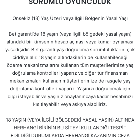
SORUMLU OYUNCULUK
Onsekiz (18) Yaş Üzeri veya İlgili Bölgenin Yasal Yaşı
Bet garanti’de 18 yaşın (veya ilgili bölgedeki yasal yaşın)
altındaki bir kimsenin hesap açması veya kumar oynaması
yasadışıdır. Bet garanti yaş doğrulama sorumluluklarını çok
ciddiye alır. 18 yaşın altındakilerin de kullanabileceği
ödeme mekanizmalarını kullanan tüm müşterilerimize yaş
doğrulama kontrolleri yaparız ve diğer tür finansman
mekanizmaları kullanan müşterilerimize de rasgele yaş
doğrulama kontrolleri yaparız. Yaşınızı doğrulamak için
bilgi isteyebilir ve yaşınız onaylanıncaya kadar hesabınızı
kısıtlayabilir veya askıya alabiliriz.
18 YAŞIN (VEYA İLGİLİ BÖLGEDEKİ YASAL YAŞIN) ALTINDA
HERHANGİ BİRİNİN BU SİTEYİ KULLANDIĞI TESPİT
EDİLDİĞİ DURUMLARDA HERHANGİ KAZANIMIN CEZA