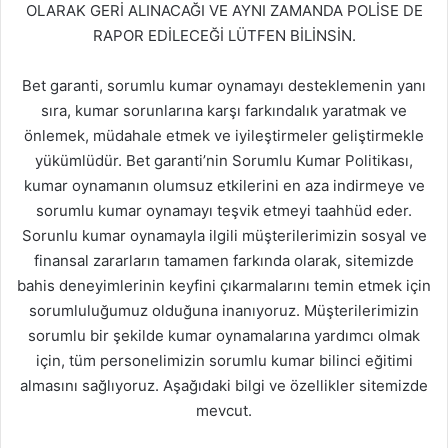
OLARAK GERİ ALINACAĞI VE AYNI ZAMANDA POLİSE DE
RAPOR EDİLECEĞİ LÜTFEN BİLİNSİN.
Bet garanti, sorumlu kumar oynamayı desteklemenin yanı
sıra, kumar sorunlarına karşı farkındalık yaratmak ve
önlemek, müdahale etmek ve iyileştirmeler geliştirmekle
yükümlüdür. Bet garanti’nin Sorumlu Kumar Politikası,
kumar oynamanın olumsuz etkilerini en aza indirmeye ve
sorumlu kumar oynamayı teşvik etmeyi taahhüd eder.
Sorunlu kumar oynamayla ilgili müşterilerimizin sosyal ve
finansal zararların tamamen farkında olarak, sitemizde
bahis deneyimlerinin keyfini çıkarmalarını temin etmek için
sorumluluğumuz olduğuna inanıyoruz. Müşterilerimizin
sorumlu bir şekilde kumar oynamalarına yardımcı olmak
için, tüm personelimizin sorumlu kumar bilinci eğitimi
almasını sağlıyoruz. Aşağıdaki bilgi ve özellikler sitemizde
mevcut.