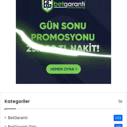
Kategoriler
BetGaranti
233
BetGaranti Giriş
216