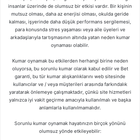
insanlar üzerinde de olumsuz bir etkisi vardır. Bir kişinin
mutsuz olması, daha az enerjisi olması, okulda geride
kalması, işyerinde daha düşük performans sergilemesi,
para konusnda stres yaşaması veya aile üyeleri ve
arkadaşlarıyla tartışmasının altında yatan neden kumar
oynaması olabilir.
Kumar oynamak bu etkilerden herhangi birine neden
oluyorsa, bu sorunlu kumar olarak kabul edilir ve Bet
garanti, bu tür kumar alışkanlıklarını web sitesinde
kullanıcılar ve / veya müşterileri arasında farkındalık
yaratarak önlemeye çalışmaktadır, çünkü site hizmetleri
yalnızca iyi vakit geçirme amacıyla kullanılmalı ve başka
anlamlarla kullanılmamalıdır.
Sorunlu kumar oynamak hayatınızın birçok yönünü
olumsuz yönde etkileyebilir: