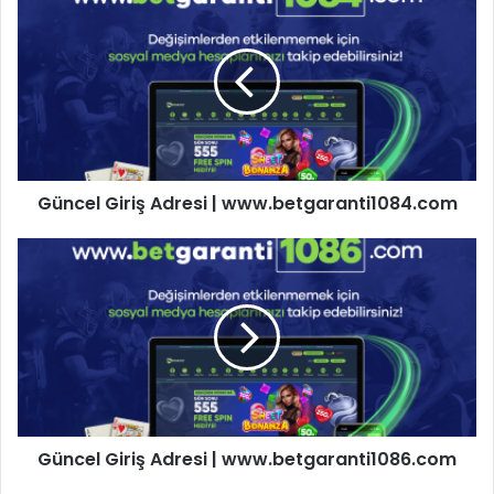
Giriş
Adresi
|
www.betgaranti1084.com
Güncel Giriş Adresi | www.betgaranti1084.com
Güncel
Giriş
Adresi
|
www.betgaranti1086.com
Güncel Giriş Adresi | www.betgaranti1086.com