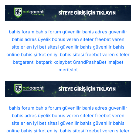
bahis forum
bahis forum
güvenilir bahis adres
güvenilir
bahis adres
üyelik bonus veren siteler
freebet veren
siteler
en iyi bet sitesi
güvenilir bahis
güvenilir bahis
online bahis şirket
en iyi bahis sitesi
freebet veren siteler
betgaranti
betpark
kolaybet
GrandPashaBet
imajbet
meritslot
bahis forum
bahis forum
güvenilir bahis adres
güvenilir
bahis adres
üyelik bonus veren siteler
freebet veren
siteler
en iyi bet sitesi
güvenilir bahis
güvenilir bahis
online bahis şirket
en iyi bahis sitesi
freebet veren siteler