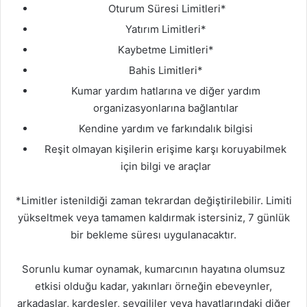
Oturum Süresi Limitleri*
Yatırım Limitleri*
Kaybetme Limitleri*
Bahis Limitleri*
Kumar yardım hatlarına ve diğer yardım
organizasyonlarına bağlantılar
Kendine yardım ve farkındalık bilgisi
Reşit olmayan kişilerin erişime karşı koruyabilmek
için bilgi ve araçlar
*Limitler istenildiği zaman tekrardan değiştirilebilir. Limiti
yükseltmek veya tamamen kaldırmak istersiniz, 7 günlük
bir bekleme süresı uygulanacaktır.
Sorunlu kumar oynamak, kumarcının hayatına olumsuz
etkisi olduğu kadar, yakınları örneğin ebeveynler,
arkadaşlar, kardeşler, sevgililer veya hayatlarındaki diğer