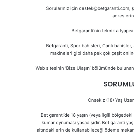
Sorularınız için
destek@betgaranti.com
, 
adreslerin
Betgaranti’nin teknik altyapıs
Betgaranti, Spor bahisleri, Canlı bahisler,
makineleri gibi daha pek çok çeşit onli
Web sitesinin ‘Bize Ulaşın’ bölümünde bulunan 
SORUML
Onsekiz (18) Yaş Üzeri
Bet garanti’de 18 yaşın (veya ilgili bölgedek
kumar oynaması yasadışıdır. Bet garanti yaş 
altındakilerin de kullanabileceği ödeme meka