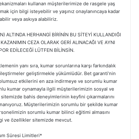
mekanizmaları kullanan müşterilerimize de rasgele yaş
mak için bilgi isteyebilir ve yaşınız onaylanıncaya kadar
abilir veya askıya alabiliriz.
IN) ALTINDA HERHANGİ BİRİNİN BU SİTEYİ KULLANDIĞI
KAZANIMIN CEZA OLARAK GERİ ALINACAĞI VE AYNI
OR EDİLECEĞİ LÜTFEN BİLİNSİN.
emenin yanı sıra, kumar sorunlarına karşı farkındalık
eştirmeler geliştirmekle yükümlüdür. Bet garanti’nin
olumsuz etkilerini en aza indirmeye ve sorumlu kumar
lu kumar oynamayla ilgili müşterilerimizin sosyal ve
 sitemizde bahis deneyimlerinin keyfini çıkarmalarını
anıyoruz. Müşterilerimizin sorumlu bir şekilde kumar
sonelimizin sorumlu kumar bilinci eğitimi almasını
gi ve özellikler sitemizde mevcut.
m Süresi Limitleri*