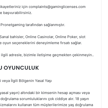
şikayetleriniz için
complaints@gaminglicenses.com
e başvurabilirsiniz.
ı Pronetgaming tarafından sağlanmıştır.
 Sanal bahisler, Online Casinolar, Online Poker, slot
ne oyun seçeneklerini deneyimleme fırsatı sağlar.
ilgili adresle, bizimle iletişime geçmekten çekinmeyin..
U OYUNCULUK
 veya İlgili Bölgenin Yasal Yaşı
i yasal yaşın) altındaki bir kimsenin hesap açması veya
doğrulama sorumluluklarını çok ciddiye alır. 18 yaşın
nizmalarını kullanan tüm müşterilerimize yaş doğrulama