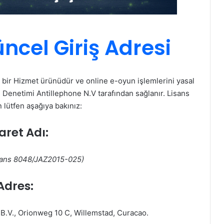
ncel Giriş Adresi
bir Hizmet ürünüdür ve online e-oyun işlemlerini yasal
 Denetimi Antillephone N.V tarafından sağlanır. Lisans
in lütfen aşağıya bakınız:
aret Adı:
sans 8048/JAZ2015-025)
Adres:
.V., Orionweg 10 C, Willemstad, Curacao.