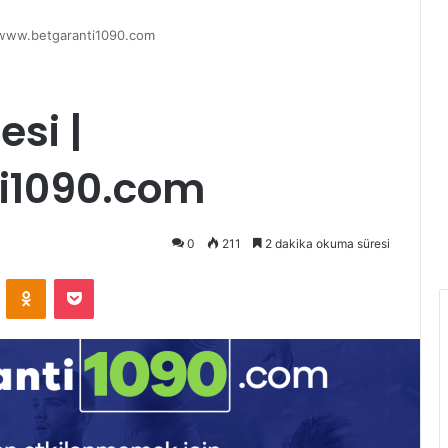
| www.betgaranti1090.com
esi |
i1090.com
0
211
2 dakika okuma süresi
VKontakte
Odnoklassniki
Pocket