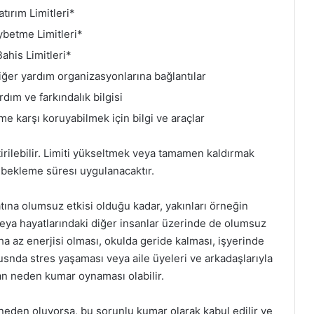
atırım Limitleri*
betme Limitleri*
Bahis Limitleri*
iğer yardım organizasyonlarına bağlantılar
dım ve farkındalık bilgisi
me karşı koruyabilmek için bilgi ve araçlar
tirilebilir. Limiti yükseltmek veya tamamen kaldırmak
r bekleme süresı uygulanacaktır.
na olumsuz etkisi olduğu kadar, yakınları örneğin
 veya hayatlarındaki diğer insanlar üzerinde de olumsuz
aha az enerjisi olması, okulda geride kalması, işyerinde
nda stres yaşaması veya aile üyeleri ve arkadaşlarıyla
tan neden kumar oynaması olabilir.
eden oluyorsa, bu sorunlu kumar olarak kabul edilir ve