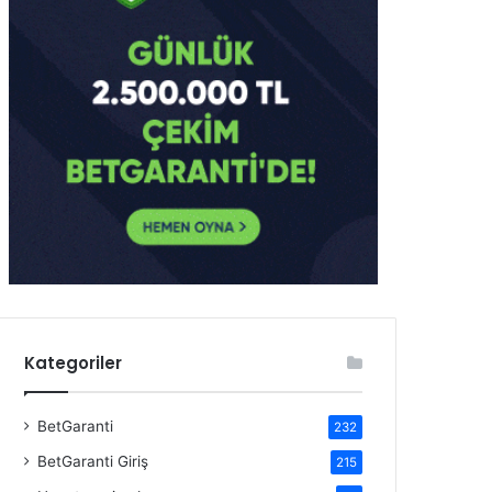
Kategoriler
BetGaranti
232
BetGaranti Giriş
215