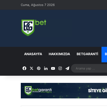
Cuma, Ağustos 7 2026
ANASAYFA
HAKKIMIZDA
BETGARANTI
B
Facebook
X
Pinterest
LinkedIn
YouTube
Instagram
Telegram