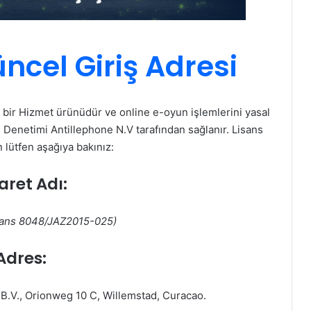
ncel Giriş Adresi
bir Hizmet ürünüdür ve online e-oyun işlemlerini yasal
 Denetimi Antillephone N.V tarafından sağlanır. Lisans
in lütfen aşağıya bakınız:
aret Adı:
sans 8048/JAZ2015-025)
Adres:
.V., Orionweg 10 C, Willemstad, Curacao.