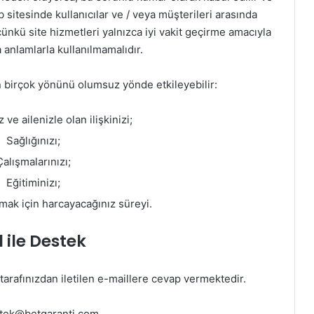
b sitesinde kullanıcılar ve / veya müşterileri arasında
ünkü site hizmetleri yalnızca iyi vakit geçirme amacıyla
 anlamlarla kullanılmamalıdır.
 birçok yönünü olumsuz yönde etkileyebilir:
 ve ailenizle olan ilişkinizi;
Sağlığınızı;
Çalışmalarınızı;
Eğitiminizı;
mak için harcayacağınız süreyi.
 ile Destek
arafınızdan iletilen e-maillere cevap vermektedir.
tek@betgaranti.com