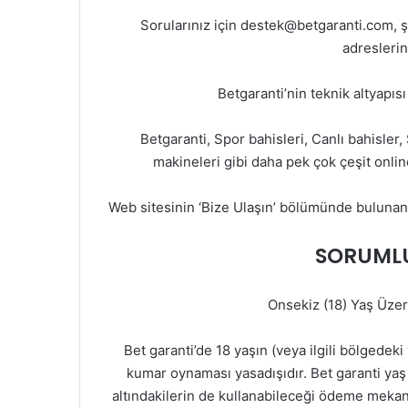
Sorularınız için
destek@betgaranti.com
, 
adreslerin
Betgaranti’nin teknik altyapıs
Betgaranti, Spor bahisleri, Canlı bahisler,
makineleri gibi daha pek çok çeşit onli
Web sitesinin ‘Bize Ulaşın’ bölümünde bulunan 
SORUML
Onsekiz (18) Yaş Üzeri
Bet garanti’de 18 yaşın (veya ilgili bölgedek
kumar oynaması yasadışıdır. Bet garanti yaş 
altındakilerin de kullanabileceği ödeme meka