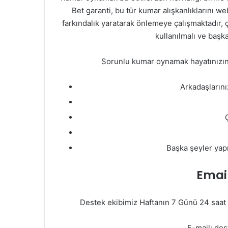
Bet garanti, bu tür kumar alışkanlıklarını we
farkındalık yaratarak önlemeye çalışmaktadır, ç
kullanılmalı ve başka
Sorunlu kumar oynamak hayatınızın
Arkadaşlarınız
Başka şeyler yap
Email
Destek ekibimiz Haftanın 7 Günü 24 saat t
E-mail:
des