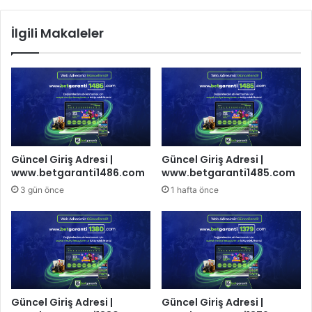
İlgili Makaleler
Güncel Giriş Adresi |
Güncel Giriş Adresi |
www.betgaranti1486.com
www.betgaranti1485.com
3 gün önce
1 hafta önce
Güncel Giriş Adresi |
Güncel Giriş Adresi |