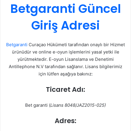
Betgaranti Güncel
Giriş Adresi
Betgaranti
Curaçao Hükümeti tarafından onaylı bir Hizmet
ürünüdür ve online e-oyun işlemlerini yasal yetki ile
yürütmektedir. E-oyun Lisanslama ve Denetimi
Antillephone N.V tarafından sağlanır. Lisans bilgilerimiz
için lütfen aşağıya bakınız:
Ticaret Adı:
Bet garanti (
Lisans 8048/JAZ2015-025)
Adres: