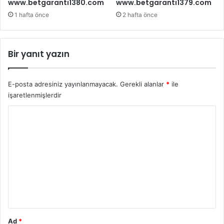
www.betgaranti1380.com
www.betgaranti1379.com
1 hafta önce
2 hafta önce
Bir yanıt yazın
E-posta adresiniz yayınlanmayacak.
Gerekli alanlar
*
ile
işaretlenmişlerdir
Y
o
r
u
m
*
Ad
*