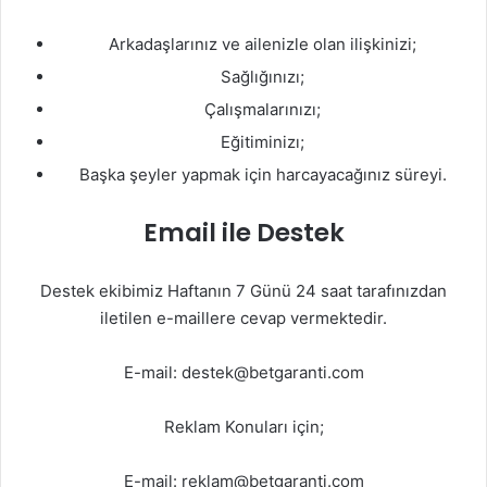
Arkadaşlarınız ve ailenizle olan ilişkinizi;
Sağlığınızı;
Çalışmalarınızı;
Eğitiminizı;
Başka şeyler yapmak için harcayacağınız süreyi.
Email ile Destek
Destek ekibimiz Haftanın 7 Günü 24 saat tarafınızdan
iletilen e-maillere cevap vermektedir.
E-mail:
destek@betgaranti.com
Reklam Konuları için;
E-mail:
reklam@betgaranti.com