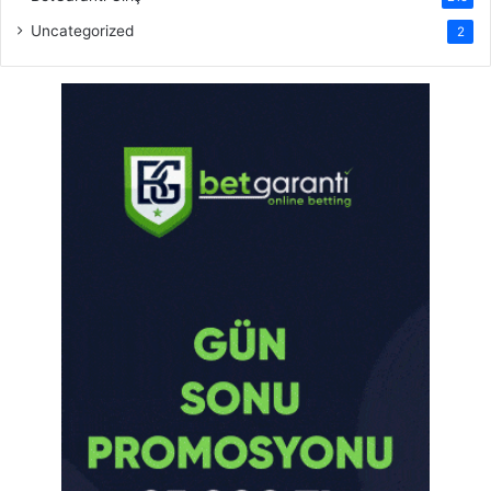
Uncategorized
2