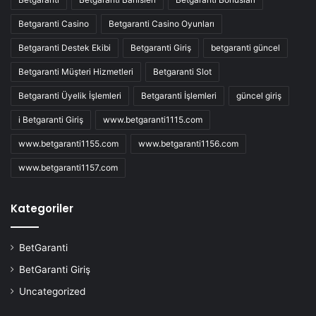
Betgaranti Casino
Betgaranti Casino Oyunları
Betgaranti Destek Ekibi
Betgaranti Giriş
betgaranti güncel
Betgaranti Müşteri Hizmetleri
Betgaranti Slot
Betgaranti Üyelik İşlemleri
Betgaranti İşlemleri
güncel giriş
i Betgaranti Giriş
www.betgaranti1115.com
www.betgaranti1155.com
www.betgaranti1156.com
www.betgaranti1157.com
Kategoriler
BetGaranti
BetGaranti Giriş
Uncategorized