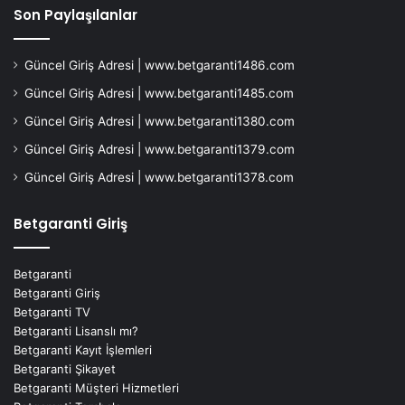
Son Paylaşılanlar
Güncel Giriş Adresi | www.betgaranti1486.com
Güncel Giriş Adresi | www.betgaranti1485.com
Güncel Giriş Adresi | www.betgaranti1380.com
Güncel Giriş Adresi | www.betgaranti1379.com
Güncel Giriş Adresi | www.betgaranti1378.com
Betgaranti Giriş
Betgaranti
Betgaranti Giriş
Betgaranti TV
Betgaranti Lisanslı mı?
Betgaranti Kayıt İşlemleri
Betgaranti Şikayet
Betgaranti Müşteri Hizmetleri