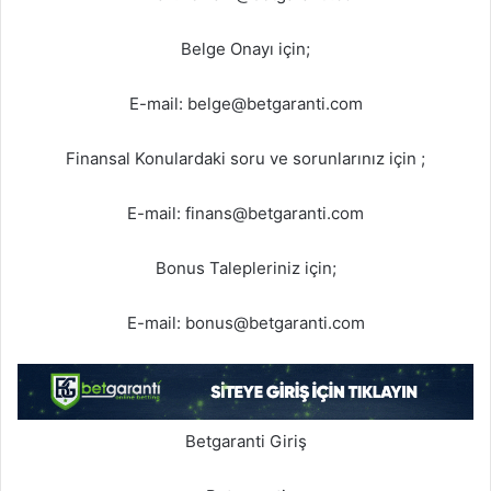
Belge Onayı için;
E-mail:
belge@betgaranti.com
Finansal Konulardaki soru ve sorunlarınız için ;
E-mail:
finans@betgaranti.com
Bonus Talepleriniz için;
E-mail:
bonus@betgaranti.com
Betgaranti Giriş