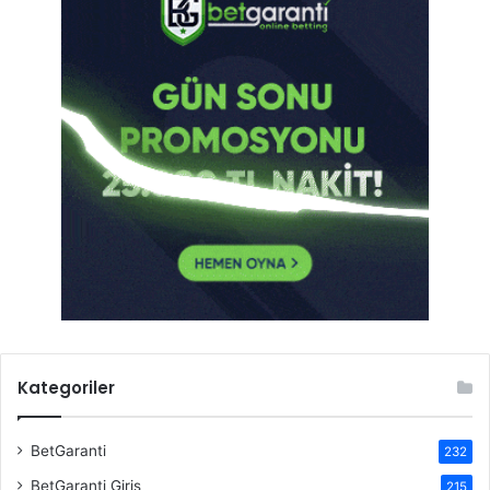
Kategoriler
BetGaranti
232
BetGaranti Giriş
215