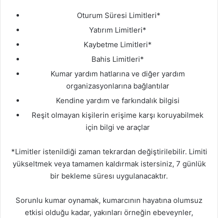
Oturum Süresi Limitleri*
Yatırım Limitleri*
Kaybetme Limitleri*
Bahis Limitleri*
Kumar yardım hatlarına ve diğer yardım
organizasyonlarına bağlantılar
Kendine yardım ve farkındalık bilgisi
Reşit olmayan kişilerin erişime karşı koruyabilmek
için bilgi ve araçlar
*Limitler istenildiği zaman tekrardan değiştirilebilir. Limiti
yükseltmek veya tamamen kaldırmak istersiniz, 7 günlük
bir bekleme süresı uygulanacaktır.
Sorunlu kumar oynamak, kumarcının hayatına olumsuz
etkisi olduğu kadar, yakınları örneğin ebeveynler,