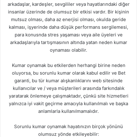
arkadaşlar, kardeşler, sevgililer veya hayatlarındaki diğer
insanlar üzerinde de olumsuz bir etkisi vardır. Bir kişinin
mutsuz olması, daha az enerjisi olması, okulda geride
kalması, işyerinde daha düşük performans sergilemesi,
para konusnda stres yaşaması veya aile üyeleri ve
arkadaşlarıyla tartışmasının altında yatan neden kumar
oynaması olabilir.
Kumar oynamak bu etkilerden herhangi birine neden
oluyorsa, bu sorunlu kumar olarak kabul edilir ve Bet
garanti, bu tür kumar alışkanlıklarını web sitesinde
kullanıcılar ve / veya müşterileri arasında farkındalık
yaratarak önlemeye çalışmaktadır, çünkü site hizmetleri
yalnızca iyi vakit geçirme amacıyla kullanılmalı ve başka
anlamlarla kullanılmamalıdır.
Sorunlu kumar oynamak hayatınızın birçok yönünü
olumsuz yönde etkileyebilir: