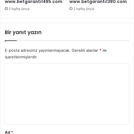
www.betgaranti1485.com
www.betgaranti1380.com
2 hafta önce
2 hafta önce
Bir yanıt yazın
E-posta adresiniz yayınlanmayacak.
Gerekli alanlar
*
ile
işaretlenmişlerdir
Y
o
r
u
m
*
Ad
*