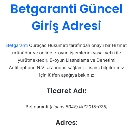
Betgaranti Güncel
Giriş Adresi
Betgaranti
Curaçao Hükümeti tarafından onaylı bir Hizmet
ürünüdür ve online e-oyun işlemlerini yasal yetki ile
yürütmektedir. E-oyun Lisanslama ve Denetimi
Antillephone N.V tarafından sağlanır. Lisans bilgilerimiz
için lütfen aşağıya bakınız:
Ticaret Adı:
Bet garanti (
Lisans 8048/JAZ2015-025)
Adres: