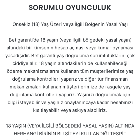
SORUMLU OYUNCULUK
Onsekiz (18) Yaş Üzeri veya İlgili Bölgenin Yasal Yaşı
Bet garanti’de 18 yaşın (veya ilgili bölgedeki yasal yaşın)
altındaki bir kimsenin hesap açması veya kumar oynaması
yasadışıdır. Bet garanti yaş doğrulama sorumluluklarını çok
ciddiye alır. 18 yaşın altındakilerin de kullanabileceği
ödeme mekanizmalarını kullanan tüm müşterilerimize yaş
doğrulama kontrolleri yaparız ve diğer tür finansman
mekanizmaları kullanan müşterilerimize de rasgele yaş
doğrulama kontrolleri yaparız. Yaşınızı doğrulamak için
bilgi isteyebilir ve yaşınız onaylanıncaya kadar hesabınızı
kısıtlayabilir veya askıya alabiliriz.
18 YAŞIN (VEYA İLGİLİ BÖLGEDEKİ YASAL YAŞIN) ALTINDA
HERHANGİ BİRİNİN BU SİTEYİ KULLANDIĞI TESPİT