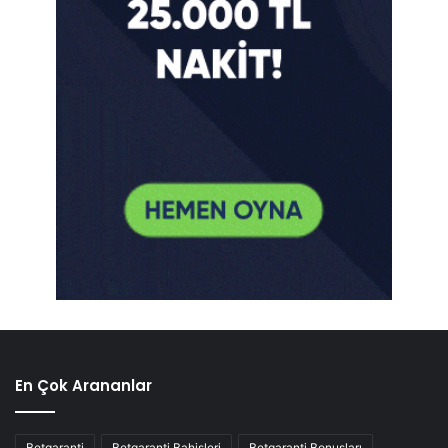
En Çok Arananlar
Betgaranti
Betgaranti Bahisleri
Betgaranti Bonusları