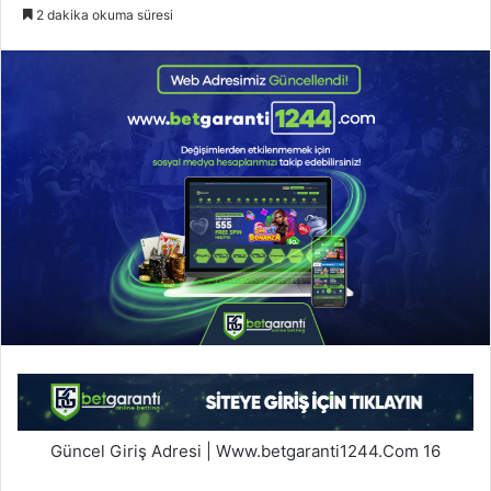
e-
2 dakika okuma süresi
posta
göndermek
Güncel Giriş Adresi | Www.betgaranti1244.Com 16