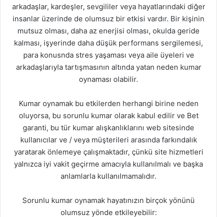
arkadaşlar, kardeşler, sevgililer veya hayatlarındaki diğer
insanlar üzerinde de olumsuz bir etkisi vardır. Bir kişinin
mutsuz olması, daha az enerjisi olması, okulda geride
kalması, işyerinde daha düşük performans sergilemesi,
para konusnda stres yaşaması veya aile üyeleri ve
arkadaşlarıyla tartışmasının altında yatan neden kumar
oynaması olabilir.
Kumar oynamak bu etkilerden herhangi birine neden
oluyorsa, bu sorunlu kumar olarak kabul edilir ve Bet
garanti, bu tür kumar alışkanlıklarını web sitesinde
kullanıcılar ve / veya müşterileri arasında farkındalık
yaratarak önlemeye çalışmaktadır, çünkü site hizmetleri
yalnızca iyi vakit geçirme amacıyla kullanılmalı ve başka
anlamlarla kullanılmamalıdır.
Sorunlu kumar oynamak hayatınızın birçok yönünü
olumsuz yönde etkileyebilir: