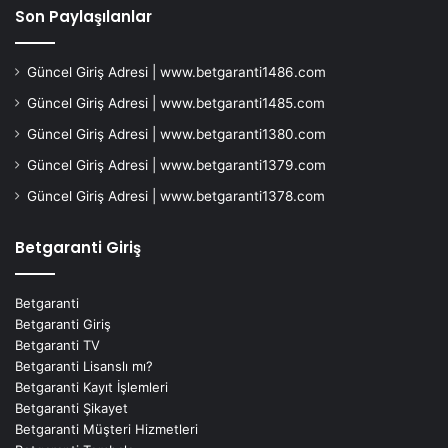
Son Paylaşılanlar
Güncel Giriş Adresi | www.betgaranti1486.com
Güncel Giriş Adresi | www.betgaranti1485.com
Güncel Giriş Adresi | www.betgaranti1380.com
Güncel Giriş Adresi | www.betgaranti1379.com
Güncel Giriş Adresi | www.betgaranti1378.com
Betgaranti Giriş
Betgaranti
Betgaranti Giriş
Betgaranti TV
Betgaranti Lisanslı mı?
Betgaranti Kayıt İşlemleri
Betgaranti Şikayet
Betgaranti Müşteri Hizmetleri