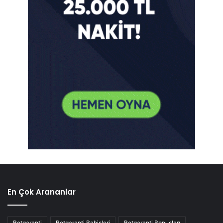
En Çok Arananlar
Betgaranti
Betgaranti Bahisleri
Betgaranti Bonusları