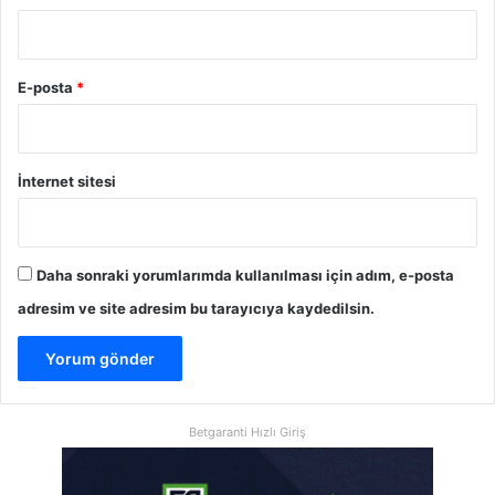
E-posta
*
İnternet sitesi
Daha sonraki yorumlarımda kullanılması için adım, e-posta
adresim ve site adresim bu tarayıcıya kaydedilsin.
Betgaranti Hızlı Giriş