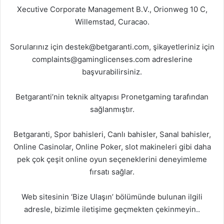
Xecutive Corporate Management B.V., Orionweg 10 C,
Willemstad, Curacao.
Sorularınız için
destek@betgaranti.com
, şikayetleriniz için
complaints@gaminglicenses.com
adreslerine
başvurabilirsiniz.
Betgaranti’nin teknik altyapısı Pronetgaming tarafından
sağlanmıştır.
Betgaranti, Spor bahisleri, Canlı bahisler, Sanal bahisler,
Online Casinolar, Online Poker, slot makineleri gibi daha
pek çok çeşit online oyun seçeneklerini deneyimleme
fırsatı sağlar.
Web sitesinin ‘Bize Ulaşın’ bölümünde bulunan ilgili
adresle, bizimle iletişime geçmekten çekinmeyin..