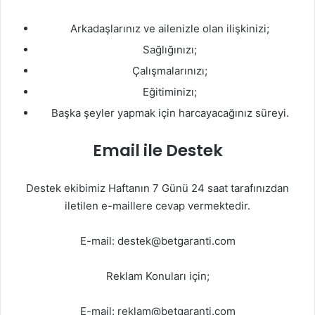
Arkadaşlarınız ve ailenizle olan ilişkinizi;
Sağlığınızı;
Çalışmalarınızı;
Eğitiminizı;
Başka şeyler yapmak için harcayacağınız süreyi.
Email ile Destek
Destek ekibimiz Haftanın 7 Günü 24 saat tarafınızdan
iletilen e-maillere cevap vermektedir.
E-mail:
destek@betgaranti.com
Reklam Konuları için;
E-mail:
reklam@betgaranti.com