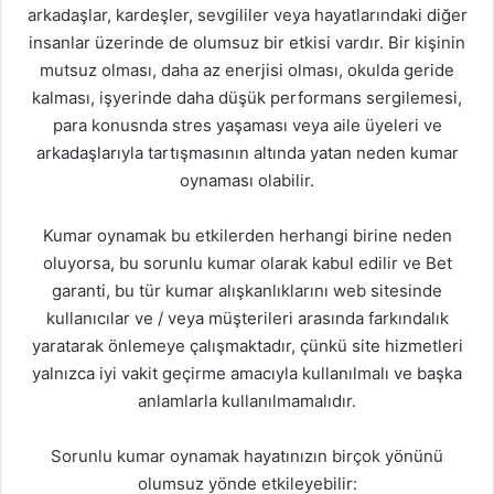
arkadaşlar, kardeşler, sevgililer veya hayatlarındaki diğer
insanlar üzerinde de olumsuz bir etkisi vardır. Bir kişinin
mutsuz olması, daha az enerjisi olması, okulda geride
kalması, işyerinde daha düşük performans sergilemesi,
para konusnda stres yaşaması veya aile üyeleri ve
arkadaşlarıyla tartışmasının altında yatan neden kumar
oynaması olabilir.
Kumar oynamak bu etkilerden herhangi birine neden
oluyorsa, bu sorunlu kumar olarak kabul edilir ve Bet
garanti, bu tür kumar alışkanlıklarını web sitesinde
kullanıcılar ve / veya müşterileri arasında farkındalık
yaratarak önlemeye çalışmaktadır, çünkü site hizmetleri
yalnızca iyi vakit geçirme amacıyla kullanılmalı ve başka
anlamlarla kullanılmamalıdır.
Sorunlu kumar oynamak hayatınızın birçok yönünü
olumsuz yönde etkileyebilir: