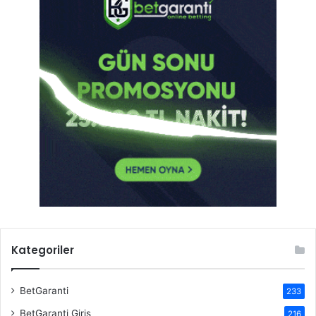
Kategoriler
BetGaranti
233
BetGaranti Giriş
216