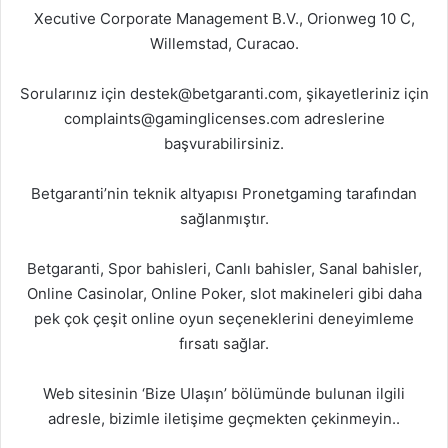
Xecutive Corporate Management B.V., Orionweg 10 C,
Willemstad, Curacao.
Sorularınız için
destek@betgaranti.com
, şikayetleriniz için
complaints@gaminglicenses.com
adreslerine
başvurabilirsiniz.
Betgaranti’nin teknik altyapısı Pronetgaming tarafından
sağlanmıştır.
Betgaranti, Spor bahisleri, Canlı bahisler, Sanal bahisler,
Online Casinolar, Online Poker, slot makineleri gibi daha
pek çok çeşit online oyun seçeneklerini deneyimleme
fırsatı sağlar.
Web sitesinin ‘Bize Ulaşın’ bölümünde bulunan ilgili
adresle, bizimle iletişime geçmekten çekinmeyin..