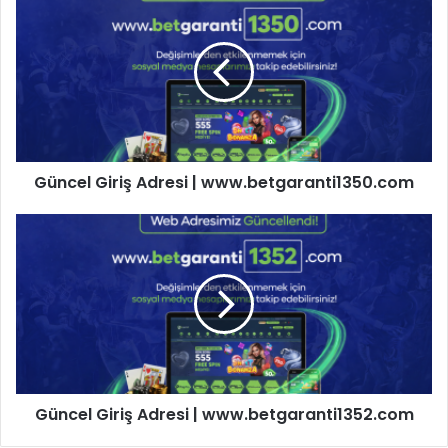
Giriş
Adresi
|
www.betgaranti1350.com
Güncel Giriş Adresi | www.betgaranti1350.com
Güncel
Giriş
Adresi
|
www.betgaranti1352.com
Güncel Giriş Adresi | www.betgaranti1352.com