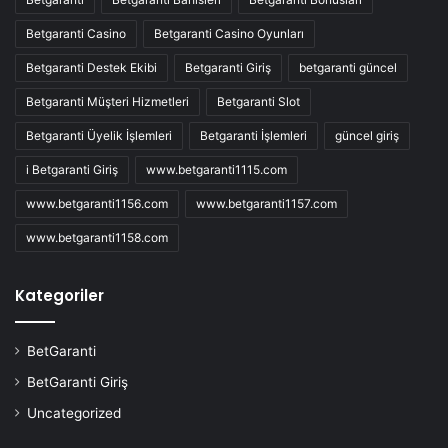
Betgaranti Casino
Betgaranti Casino Oyunları
Betgaranti Destek Ekibi
Betgaranti Giriş
betgaranti güncel
Betgaranti Müşteri Hizmetleri
Betgaranti Slot
Betgaranti Üyelik İşlemleri
Betgaranti İşlemleri
güncel giriş
i Betgaranti Giriş
www.betgaranti1115.com
www.betgaranti1156.com
www.betgaranti1157.com
www.betgaranti1158.com
Kategoriler
BetGaranti
BetGaranti Giriş
Uncategorized