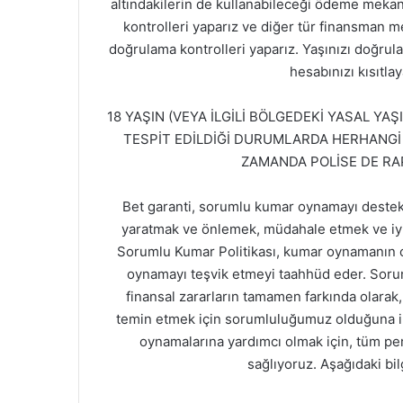
altındakilerin de kullanabileceği ödeme meka
kontrolleri yaparız ve diğer tür finansman 
doğrulama kontrolleri yaparız. Yaşınızı doğrula
hesabınızı kısıtlay
18 YAŞIN (VEYA İLGİLİ BÖLGEDEKİ YASAL YAŞ
TESPİT EDİLDİĞİ DURUMLARDA HERHANGİ 
ZAMANDA POLİSE DE RAP
Bet garanti, sorumlu kumar oynamayı destekl
yaratmak ve önlemek, müdahale etmek ve iyil
Sorumlu Kumar Politikası, kumar oynamanın 
oynamayı teşvik etmeyi taahhüd eder. Sorun
finansal zararların tamamen farkında olarak,
temin etmek için sorumluluğumuz olduğuna in
oynamalarına yardımcı olmak için, tüm per
sağlıyoruz. Aşağıdaki bil