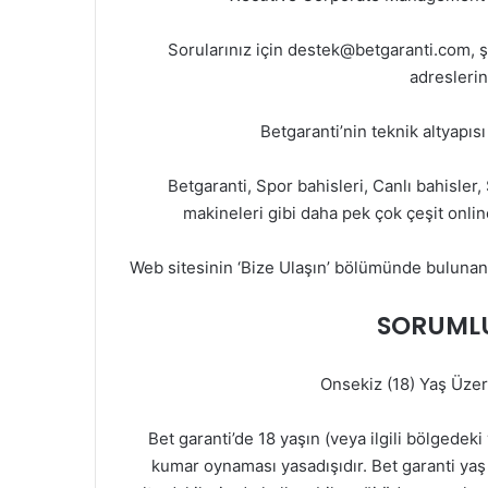
Sorularınız için
destek@betgaranti.com
, 
adreslerin
Betgaranti’nin teknik altyapıs
Betgaranti, Spor bahisleri, Canlı bahisler,
makineleri gibi daha pek çok çeşit onli
Web sitesinin ‘Bize Ulaşın’ bölümünde bulunan 
SORUML
Onsekiz (18) Yaş Üzeri
Bet garanti’de 18 yaşın (veya ilgili bölgedek
kumar oynaması yasadışıdır. Bet garanti yaş 