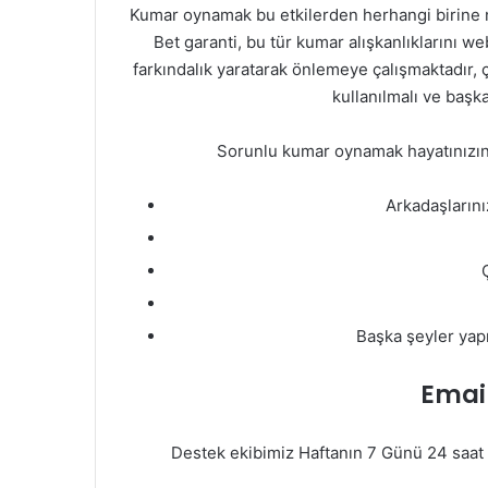
Kumar oynamak bu etkilerden herhangi birine n
Bet garanti, bu tür kumar alışkanlıklarını we
farkındalık yaratarak önlemeye çalışmaktadır, ç
kullanılmalı ve başka
Sorunlu kumar oynamak hayatınızın
Arkadaşlarınız
Başka şeyler yap
Email
Destek ekibimiz Haftanın 7 Günü 24 saat t