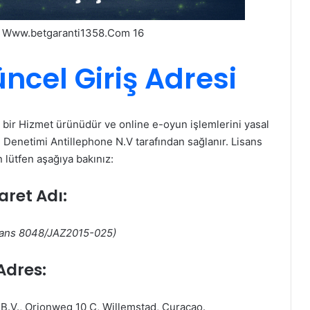
 | Www.betgaranti1358.Com 16
ncel Giriş Adresi
bir Hizmet ürünüdür ve online e-oyun işlemlerini yasal
 Denetimi Antillephone N.V tarafından sağlanır. Lisans
in lütfen aşağıya bakınız:
aret Adı:
sans 8048/JAZ2015-025)
Adres:
.V., Orionweg 10 C, Willemstad, Curacao.