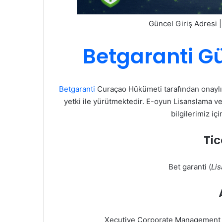
Güncel Giriş Adresi
Betgaranti Gü
Betgaranti
Curaçao Hükümeti tarafından onaylı 
yetki ile yürütmektedir. E-oyun Lisanslama ve
bilgilerimiz iç
Tic
Bet garanti (
Li
Xecutive Corporate Management B