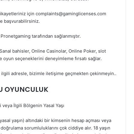
şikayetleriniz için
complaints@gaminglicenses.com
e başvurabilirsiniz.
ı Pronetgaming tarafından sağlanmıştır.
 Sanal bahisler, Online Casinolar, Online Poker, slot
ne oyun seçeneklerini deneyimleme fırsatı sağlar.
ilgili adresle, bizimle iletişime geçmekten çekinmeyin..
U OYUNCULUK
 veya İlgili Bölgenin Yasal Yaşı
i yasal yaşın) altındaki bir kimsenin hesap açması veya
doğrulama sorumluluklarını çok ciddiye alır. 18 yaşın