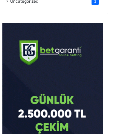
Uncategorized
2