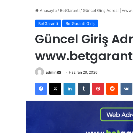
Anasayfa
/
BetGaranti
/
Güncel Giriş Adresi | www
BetGaranti
BetGaranti Giriş
Güncel Giriş Adr
www.betgarant
Bir
admin
Haziran 29, 2026
e-
Facebook
X
LinkedIn
Tumblr
Pinterest
Reddit
posta
göndermek