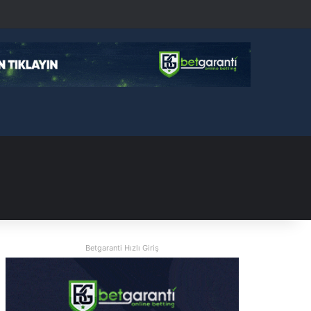
Betgaranti Hızlı Giriş