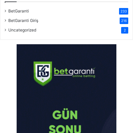
BetGaranti
233
BetGaranti Giriş
216
Uncategorized
2