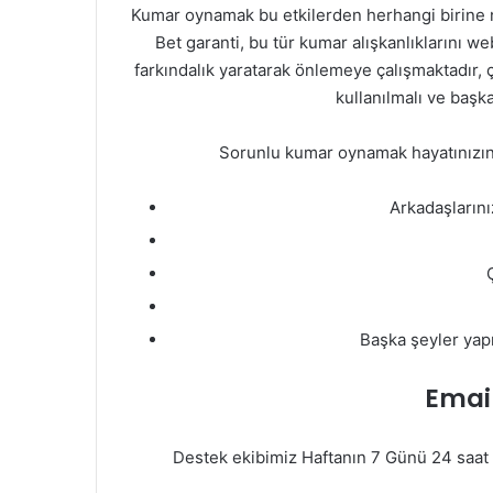
Kumar oynamak bu etkilerden herhangi birine n
Bet garanti, bu tür kumar alışkanlıklarını we
farkındalık yaratarak önlemeye çalışmaktadır, ç
kullanılmalı ve başka
Sorunlu kumar oynamak hayatınızın
Arkadaşlarınız
Başka şeyler yap
Email
Destek ekibimiz Haftanın 7 Günü 24 saat t