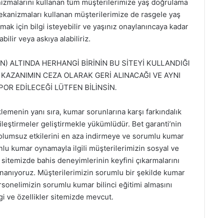
nizmalarını kullanan tüm müşterilerimize yaş doğrulama
mekanizmaları kullanan müşterilerimize de rasgele yaş
mak için bilgi isteyebilir ve yaşınız onaylanıncaya kadar
abilir veya askıya alabiliriz.
IN) ALTINDA HERHANGİ BİRİNİN BU SİTEYİ KULLANDIĞI
KAZANIMIN CEZA OLARAK GERİ ALINACAĞI VE AYNI
OR EDİLECEĞİ LÜTFEN BİLİNSİN.
emenin yanı sıra, kumar sorunlarına karşı farkındalık
eştirmeler geliştirmekle yükümlüdür. Bet garanti’nin
olumsuz etkilerini en aza indirmeye ve sorumlu kumar
lu kumar oynamayla ilgili müşterilerimizin sosyal ve
 sitemizde bahis deneyimlerinin keyfini çıkarmalarını
anıyoruz. Müşterilerimizin sorumlu bir şekilde kumar
sonelimizin sorumlu kumar bilinci eğitimi almasını
gi ve özellikler sitemizde mevcut.