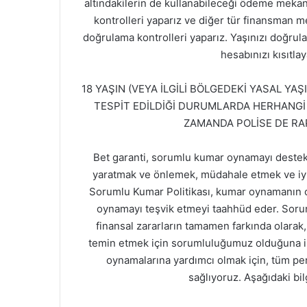
altındakilerin de kullanabileceği ödeme meka
kontrolleri yaparız ve diğer tür finansman 
doğrulama kontrolleri yaparız. Yaşınızı doğrula
hesabınızı kısıtlay
18 YAŞIN (VEYA İLGİLİ BÖLGEDEKİ YASAL YAŞ
TESPİT EDİLDİĞİ DURUMLARDA HERHANGİ 
ZAMANDA POLİSE DE RAP
Bet garanti, sorumlu kumar oynamayı destekl
yaratmak ve önlemek, müdahale etmek ve iyil
Sorumlu Kumar Politikası, kumar oynamanın 
oynamayı teşvik etmeyi taahhüd eder. Sorun
finansal zararların tamamen farkında olarak,
temin etmek için sorumluluğumuz olduğuna in
oynamalarına yardımcı olmak için, tüm per
sağlıyoruz. Aşağıdaki bil