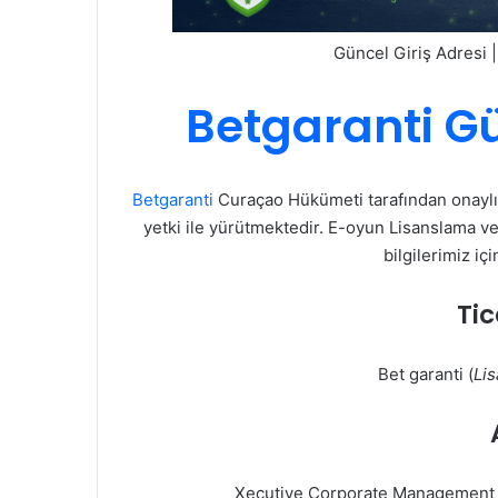
Güncel Giriş Adresi
Betgaranti Gü
Betgaranti
Curaçao Hükümeti tarafından onaylı 
yetki ile yürütmektedir. E-oyun Lisanslama ve
bilgilerimiz iç
Tic
Bet garanti (
Li
Xecutive Corporate Management B