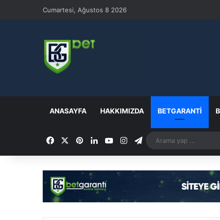
Cumartesi, Ağustos 8 2026
ANASAYFA
HAKKIMIZDA
BETGARANTI
B
Facebook
X
Pinterest
LinkedIn
YouTube
Instagram
Telegram